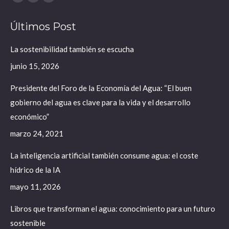
X
YouTube
Linkedin
page
page
page
Últimos Post
opens
opens
opens
in
in
in
La sostenibilidad también se escucha
new
new
new
junio 15, 2026
window
window
window
Presidente del Foro de la Economía del Agua: “El buen
gobierno del agua es clave para la vida y el desarrollo
económico”
marzo 24, 2021
La inteligencia artificial también consume agua: el coste
hídrico de la IA
mayo 11, 2026
Libros que transforman el agua: conocimiento para un futuro
sostenible