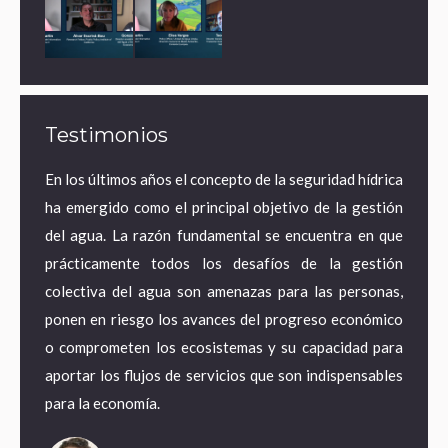
Testimonios
ares de
En los últimos años el concepto de la seguridad hídrica
¿Por 
a agua
ha emergido como el principal objetivo de la gestión
econo
ematura
del agua. La razón fundamental se encuentra en que
estra
e mayor
prácticamente todos los desafíos de la gestión
desde
 acceso
colectiva del agua son amenazas para las personas,
territ
pero en
ponen en riesgo los avances del progreso económico
pasand
tancias
o comprometen los ecosistemas y su capacidad para
energí
pagando
aportar los flujos de servicios que son indispensables
adapta
para la economía.
empleo