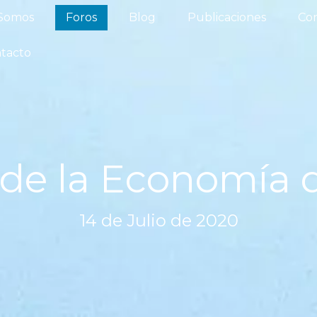
iénes Somos
Foros
Blog
Publicaciones
 Somos
Foros
Blog
Publicaciones
Con
os del Agua
Actualidad
Contacto
tacto
o de la Economía 
14 de Julio de 2020