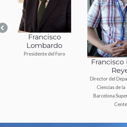
Francisco
Lombardo
e
Presidente del Foro
Francisco
r
Rey
a
Director del Dep
Ciencias de la 
Barcelona Supe
Cente