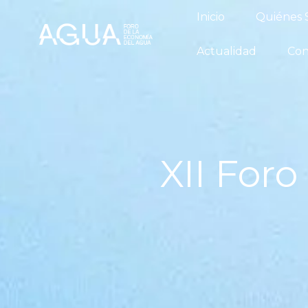
Inicio
Qu
Inicio
Quiénes
Conversatori
Actualidad
Con
XII For