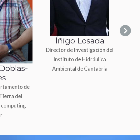
F
Íñigo Losada
Biólo
Director de Investigación del
climá
Instituto de Hidráulica
de E
 Doblas-
Ambiental de Cantabria
Cen
es
artamento de
Tierra del
rcomputing
r