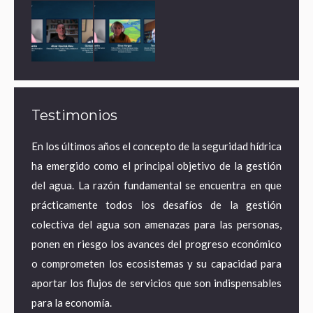
Testimonios
ares de
En los últimos años el concepto de la seguridad hídrica
¿Por 
a agua
ha emergido como el principal objetivo de la gestión
econo
ematura
del agua. La razón fundamental se encuentra en que
estra
e mayor
prácticamente todos los desafíos de la gestión
desde
 acceso
colectiva del agua son amenazas para las personas,
territ
pero en
ponen en riesgo los avances del progreso económico
pasand
tancias
o comprometen los ecosistemas y su capacidad para
energí
pagando
aportar los flujos de servicios que son indispensables
adapta
para la economía.
empleo