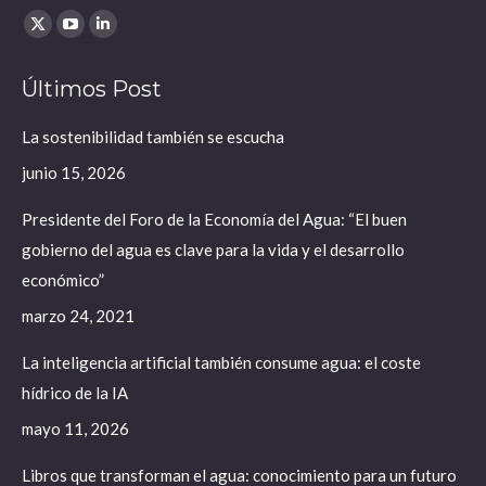
Find us on:
X
YouTube
Linkedin
page
page
page
Últimos Post
opens
opens
opens
in
in
in
La sostenibilidad también se escucha
new
new
new
junio 15, 2026
window
window
window
Presidente del Foro de la Economía del Agua: “El buen
gobierno del agua es clave para la vida y el desarrollo
económico”
marzo 24, 2021
La inteligencia artificial también consume agua: el coste
hídrico de la IA
mayo 11, 2026
Libros que transforman el agua: conocimiento para un futuro