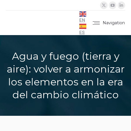
X
YouTu
Lin
page
page
pa
opens
opens
op
EN
Navigation
in
in
in
ES
new
new
ne
window
windo
wi
Agua y fuego (tierra y
aire): volver a armonizar
los elementos en la era
del cambio climático
You are here: