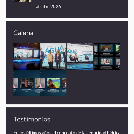
abril 6, 2026
Galería
Testimonios
ares de
En los últimos años el concepto de la seguridad hídrica
¿Por 