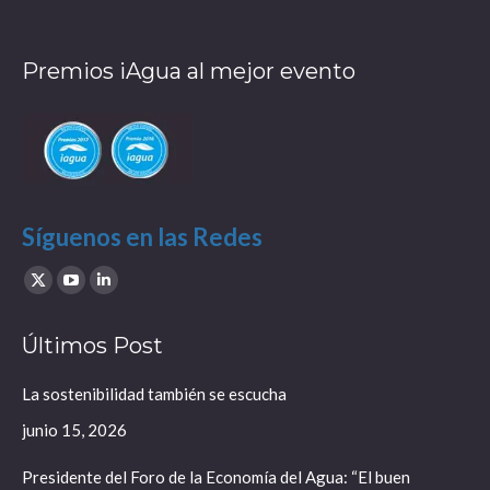
Premios iAgua al mejor evento
Síguenos en las Redes
Find us on:
X
YouTube
Linkedin
page
page
page
Últimos Post
opens
opens
opens
in
in
in
La sostenibilidad también se escucha
new
new
new
junio 15, 2026
window
window
window
Presidente del Foro de la Economía del Agua: “El buen