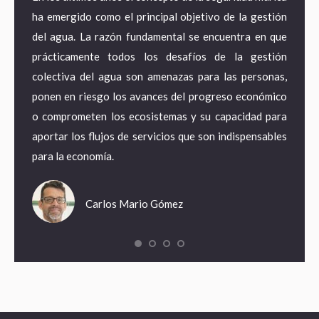
a agua
ha emergido como el principal objetivo de la gestión
econo
ematura
del agua. La razón fundamental se encuentra en que
estra
e mayor
prácticamente todos los desafíos de la gestión
desde
 acceso
colectiva del agua son amenazas para las personas,
territ
pero en
ponen en riesgo los avances del progreso económico
pasand
tancias
o comprometen los ecosistemas y su capacidad para
energí
pagando
aportar los flujos de servicios que son indispensables
adapta
para la economía.
empleo
Carlos Mario Gómez