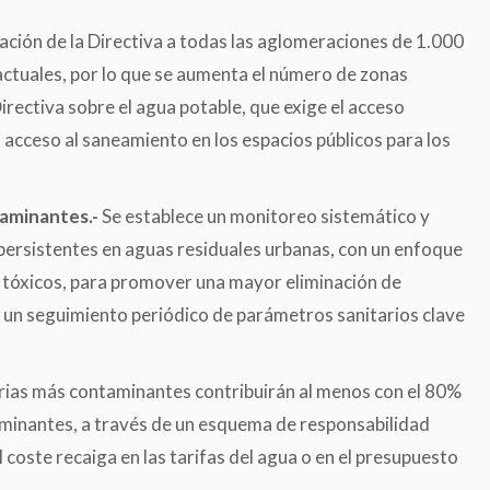
icación de la Directiva a todas las aglomeraciones de 1.000
actuales, por lo que se aumenta el número de zonas
irectiva sobre el agua potable, que exige el acceso
l acceso al saneamiento en los espacios públicos para los
taminantes.-
Se establece un monitoreo sistemático y
Cada ODS tiene una institución
El problema no solo reside
 persistentes en aguas residuales urbanas, con un enfoque
valedora o un ministerio líder y el agua
centenares de millones d
 tóxicos, para promover una mayor eliminación de
bajo esta arquitectura sectorial de los
tengan acceso a agua pot
 un seguimiento periódico de parámetros sanitarios clave
objetivos queda un poco huérfana. El
así, las tasas de mortali
agua requiere de interdependencia
serían todavía más te
rias más contaminantes contribuirán al menos con el 80%
entre Objetivos por lo que habrá que
problema es de mayor c
aminantes, a través de un esquema de responsabilidad
pensar también dentro de los países en
millones de persones care
coste recaiga en las tarifas del agua o en el presupuesto
cómo superar los silos y transformar
“mejorado” a agua. Es dec
posibles contraindicaciones o tensiones
agua, pero en condicione