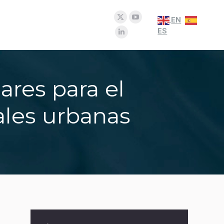
EN
versatorios del Agua
X
YouTube
EN
X
YouTube
ES
page
page
Linkedin
ES
page
page
Linkedin
opens
opens
page
opens
opens
page
in
in
opens
in
in
opens
new
new
in
new
new
in
ares para el
window
window
new
window
window
new
window
window
ales urbanas