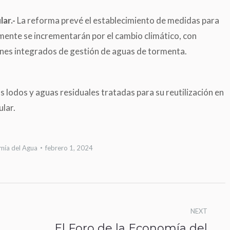
entre agua, energía, agricultura y
de calidad, a distancia
lar.-
La reforma prevé el establecimiento de medidas para
desarrollo territorial en
empleando un tiempo i
emente se incrementarán por el cambio climático, con
complementariedades.
pagando por ella
lanes integrados de gestión de aguas de tormenta.
desproporcionado…
Aziza Akhmouch
Gonzalo Delac
os lodos y aguas residuales tratadas para su reutilización en
ular.
mía del Agua
febrero 1, 2024
NEXT
El Foro de la Economía del