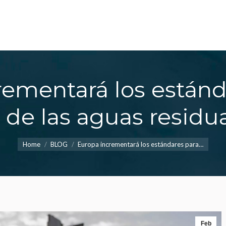
iénes Somos
Foros
Blog
Publicaciones
 Somos
Foros
Blog
Publicaciones
Con
os del Agua
Actualidad
Contacto
tacto
ementará los estánd
 de las aguas residu
You are here:
Home
BLOG
Europa incrementará los estándares para…
Feb