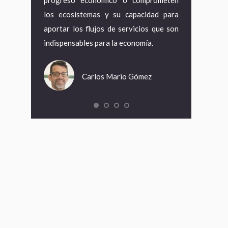
s impropias,
los ecosistemas y su capacidad para
capacidad de
naceptable,
aportar los flujos de servicios que son
climático, la g
 un coste
indispensables para la economía.
Fin
Carlos Mario Gómez
ámara