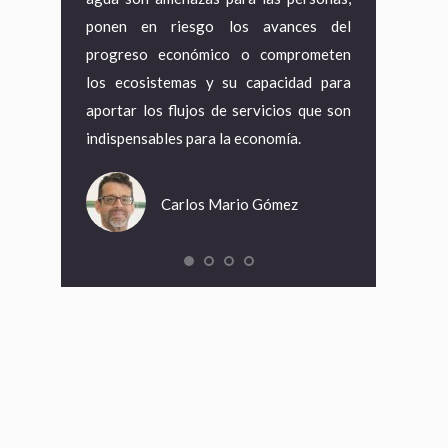
ir, acceden a
ponen en riesgo los avances del
desarrollo r
s deficientes
progreso económico o comprometen
energía, la s
s impropias,
los ecosistemas y su capacidad para
capacidad de
naceptable,
aportar los flujos de servicios que son
climático, la g
 un coste
indispensables para la economía.
Fin
Carlos Mario Gómez
ámara