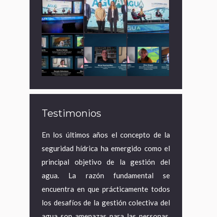
Testimonios
 en sí en que
En los últimos años el concepto de la
¿Por qué el a
e personas no
seguridad hídrica ha emergido como el
qué los econo
able; de ser
principal objetivo de la gestión del
ella? El agu
dad prematura
agua. La razón fundamental se
vinculada a cu
rribles. El
encuentra en que prácticamente todos
desarrollo ur
alado: esos
los desafíos de la gestión colectiva del
territorial
cen de acceso
agua son amenazas para las personas,
económico e