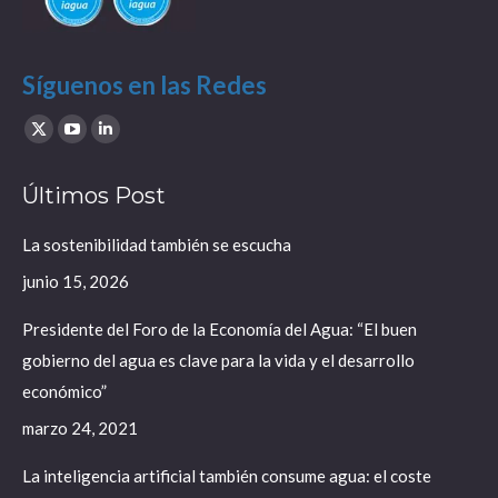
Síguenos en las Redes
Find us on:
X
YouTube
Linkedin
page
page
page
Últimos Post
opens
opens
opens
in
in
in
La sostenibilidad también se escucha
new
new
new
junio 15, 2026
window
window
window
Presidente del Foro de la Economía del Agua: “El buen
gobierno del agua es clave para la vida y el desarrollo
económico”
marzo 24, 2021
La inteligencia artificial también consume agua: el coste