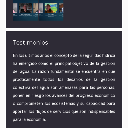
Testimonios
ares de
En los últimos años el concepto de la seguridad hídrica
¿Por 
a agua
ha emergido como el principal objetivo de la gestión
econo
ematura
del agua. La razón fundamental se encuentra en que
estra
e mayor
prácticamente todos los desafíos de la gestión
desde
 acceso
colectiva del agua son amenazas para las personas,
territ
pero en
ponen en riesgo los avances del progreso económico
pasand
tancias
o comprometen los ecosistemas y su capacidad para
energí
pagando
aportar los flujos de servicios que son indispensables
adapta
para la economía.
empleo