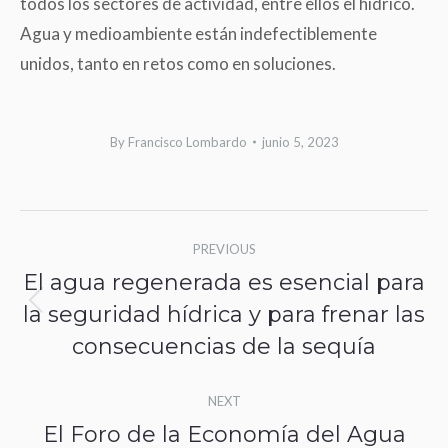
todos los sectores de actividad, entre ellos el hídrico.
Agua y medioambiente están indefectiblemente
unidos, tanto en retos como en soluciones.
By
Francisco Lombardo
junio 5, 2023
Post
PREVIOUS
navigation
El agua regenerada es esencial para
la seguridad hídrica y para frenar las
Previous
consecuencias de la sequía
post:
NEXT
El Foro de la Economía del Agua