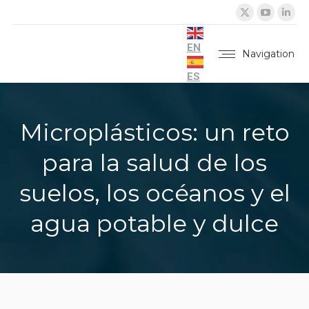
X
YouTu
Lin
page
page
pa
opens
opens
op
EN
Navigation
in
in
in
ES
new
new
ne
window
windo
wi
Microplásticos: un reto
para la salud de los
suelos, los océanos y el
agua potable y dulce
You are here: