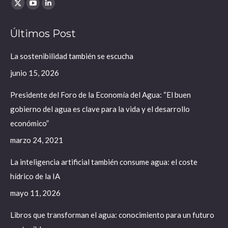
Find us on:
X
YouTube
Linkedin
page
page
page
Últimos Post
opens
opens
opens
in
in
in
La sostenibilidad también se escucha
new
new
new
junio 15, 2026
window
window
window
Presidente del Foro de la Economía del Agua: “El buen
gobierno del agua es clave para la vida y el desarrollo
económico”
marzo 24, 2021
La inteligencia artificial también consume agua: el coste
hídrico de la IA
mayo 11, 2026
Libros que transforman el agua: conocimiento para un futuro