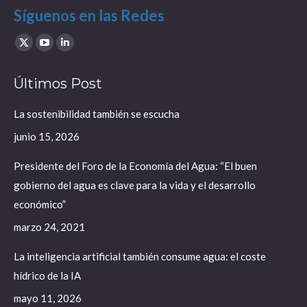
Síguenos en las Redes
Find us on:
X
YouTube
Linkedin
page
page
page
Últimos Post
opens
opens
opens
in
in
in
La sostenibilidad también se escucha
new
new
new
junio 15, 2026
window
window
window
Presidente del Foro de la Economía del Agua: “El buen
gobierno del agua es clave para la vida y el desarrollo
económico”
marzo 24, 2021
La inteligencia artificial también consume agua: el coste
hídrico de la IA
mayo 11, 2026