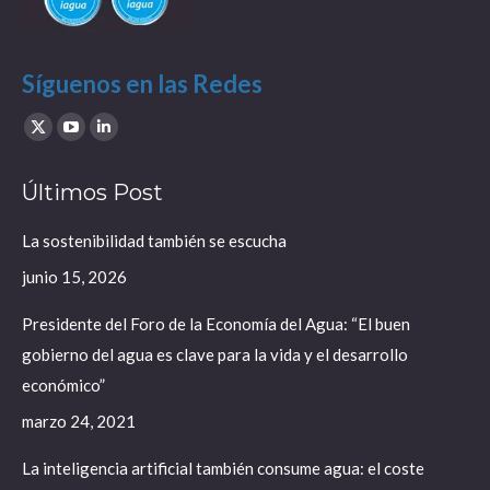
Síguenos en las Redes
Find us on:
X
YouTube
Linkedin
page
page
page
Últimos Post
opens
opens
opens
in
in
in
La sostenibilidad también se escucha
new
new
new
junio 15, 2026
window
window
window
Presidente del Foro de la Economía del Agua: “El buen
gobierno del agua es clave para la vida y el desarrollo
económico”
marzo 24, 2021
La inteligencia artificial también consume agua: el coste