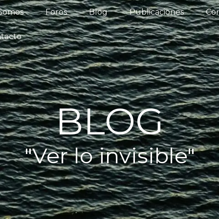
iénes Somos
Foros
Blog
Publicaciones
 Somos
Foros
Blog
Publicaciones
Con
os del Agua
Actualidad
Contacto
tacto
BLOG
"Ver lo invisible"