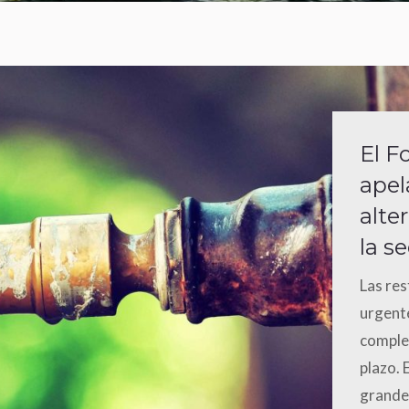
El F
apel
alte
la s
Las res
urgente
comple
plazo. 
grandes