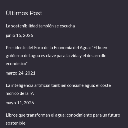
page
page
page
Últimos Post
opens
opens
opens
in
in
in
La sostenibilidad también se escucha
new
new
new
junio 15, 2026
window
window
window
Presidente del Foro de la Economía del Agua: “El buen
gobierno del agua es clave para la vida y el desarrollo
económico”
marzo 24, 2021
La inteligencia artificial también consume agua: el coste
hídrico de la IA
mayo 11, 2026
Libros que transforman el agua: conocimiento para un futuro
sostenible