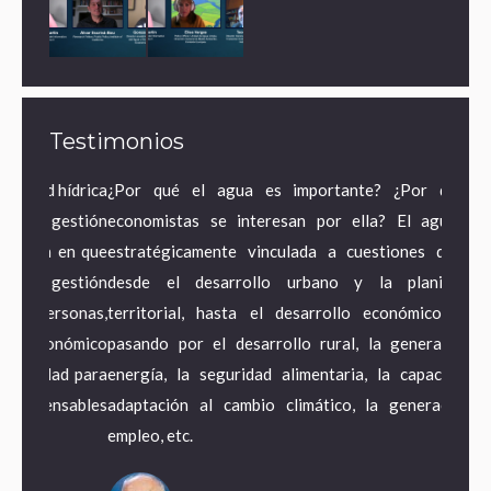
Testimonios
hídrica
¿Por qué el agua es importante? ¿Por qué los
Cada 
gestión
economistas se interesan por ella? El agua está
minist
 en que
estratégicamente vinculada a cuestiones que van
sector
estión
desde el desarrollo urbano y la planificación
agua r
rsonas,
territorial, hasta el desarrollo económico en sí,
por lo
onómico
pasando por el desarrollo rural, la generación de
paíse
ad para
energía, la seguridad alimentaria, la capacidad de
posibl
nsables
adaptación al cambio climático, la generación de
energí
empleo, etc.
comple