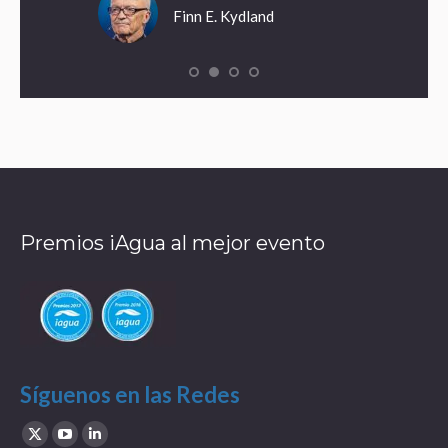
Finn E. Kydland
Premios iAgua al mejor evento
Síguenos en las Redes
Find us on:
X
YouTube
Linkedin