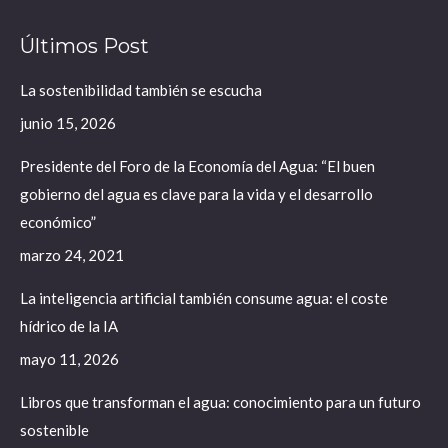
page
page
page
Últimos Post
opens
opens
opens
in
in
in
La sostenibilidad también se escucha
new
new
new
junio 15, 2026
window
window
window
Presidente del Foro de la Economía del Agua: “El buen
gobierno del agua es clave para la vida y el desarrollo
económico”
marzo 24, 2021
La inteligencia artificial también consume agua: el coste
hídrico de la IA
mayo 11, 2026
Libros que transforman el agua: conocimiento para un futuro
sostenible