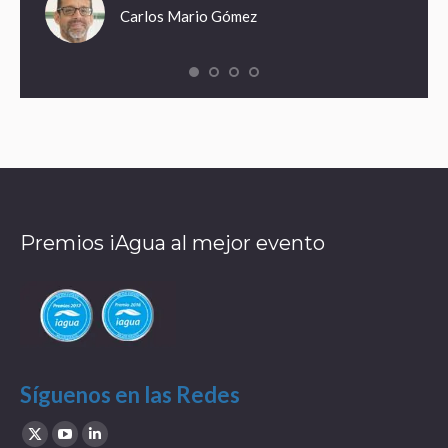
Carlos Mario Gómez
Premios iAgua al mejor evento
Síguenos en las Redes
Find us on:
X
YouTube
Linkedin