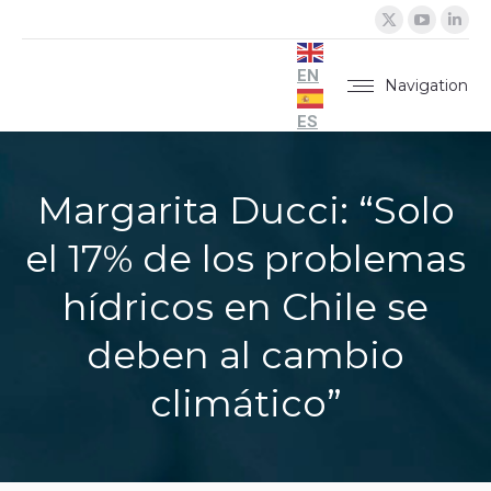
X
YouTu
Lin
page
page
pa
opens
opens
op
EN
Navigation
in
in
in
ES
new
new
ne
window
windo
wi
Margarita Ducci: “Solo
el 17% de los problemas
hídricos en Chile se
deben al cambio
climático”
You are here: