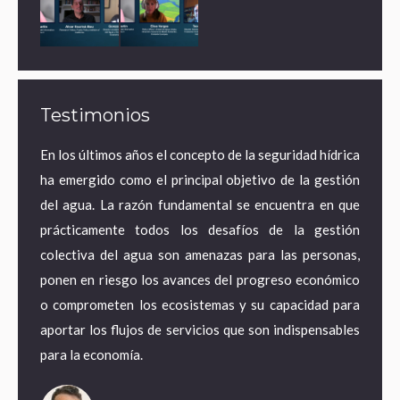
Testimonios
ares de
En los últimos años el concepto de la seguridad hídrica
¿Por 
a agua
ha emergido como el principal objetivo de la gestión
econo
ematura
del agua. La razón fundamental se encuentra en que
estra
e mayor
prácticamente todos los desafíos de la gestión
desde
 acceso
colectiva del agua son amenazas para las personas,
territ
pero en
ponen en riesgo los avances del progreso económico
pasand
tancias
o comprometen los ecosistemas y su capacidad para
energí
pagando
aportar los flujos de servicios que son indispensables
adapta
para la economía.
empleo