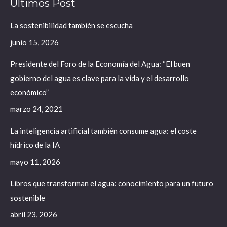
Últimos Post
opens
opens
opens
in
in
in
La sostenibilidad también se escucha
new
new
new
junio 15, 2026
window
window
window
Presidente del Foro de la Economía del Agua: “El buen
gobierno del agua es clave para la vida y el desarrollo
económico”
marzo 24, 2021
La inteligencia artificial también consume agua: el coste
hídrico de la IA
mayo 11, 2026
Libros que transforman el agua: conocimiento para un futuro
sostenible
abril 23, 2026