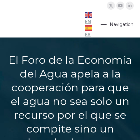
X
YouTu
Lin
page
page
pa
opens
opens
op
EN
Navigation
in
in
in
ES
new
new
ne
window
windo
wi
El Foro de la Economía
del Agua apela a la
cooperación para que
el agua no sea solo un
recurso por el que se
compite sino un