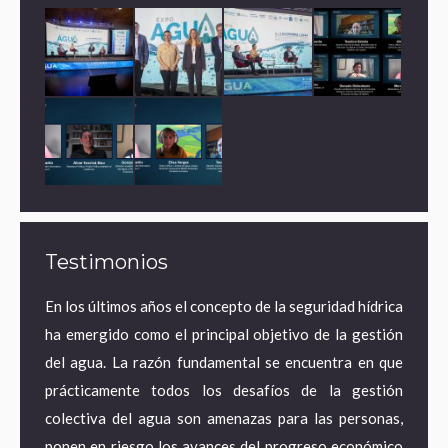
Testimonios
ares de
En los últimos años el concepto de la seguridad hídrica
¿Por 
a agua
ha emergido como el principal objetivo de la gestión
econo
ematura
del agua. La razón fundamental se encuentra en que
estra
e mayor
prácticamente todos los desafíos de la gestión
desde
 acceso
colectiva del agua son amenazas para las personas,
territ
pero en
ponen en riesgo los avances del progreso económico
pasand