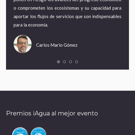
tancias
o comprometen los ecosistemas y su capacidad para
energí
pagando
aportar los flujos de servicios que son indispensables
adapta
para la economía.
empleo
Carlos Mario Gómez
Premios iAgua al mejor evento