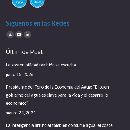
Síguenos en las Redes
Find us on:
X
YouTube
Linkedin
page
page
page
Últimos Post
opens
opens
opens
in
in
in
La sostenibilidad también se escucha
new
new
new
junio 15, 2026
window
window
window
Presidente del Foro de la Economía del Agua: “El buen
gobierno del agua es clave para la vida y el desarrollo
económico”
marzo 24, 2021
La inteligencia artificial también consume agua: el coste