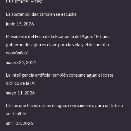
Últimos Post
opens
opens
opens
in
in
in
La sostenibilidad también se escucha
new
new
new
junio 15, 2026
window
window
window
Presidente del Foro de la Economía del Agua: “El buen
gobierno del agua es clave para la vida y el desarrollo
económico”
marzo 24, 2021
La inteligencia artificial también consume agua: el coste
hídrico de la IA
mayo 11, 2026
Libros que transforman el agua: conocimiento para un futuro
sostenible
abril 23, 2026