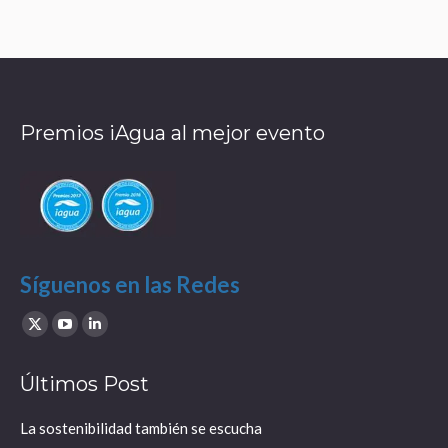
Premios iAgua al mejor evento
Síguenos en las Redes
Find us on:
X
YouTube
Linkedin
page
page
page
Últimos Post
opens
opens
opens
in
in
in
La sostenibilidad también se escucha
new
new
new