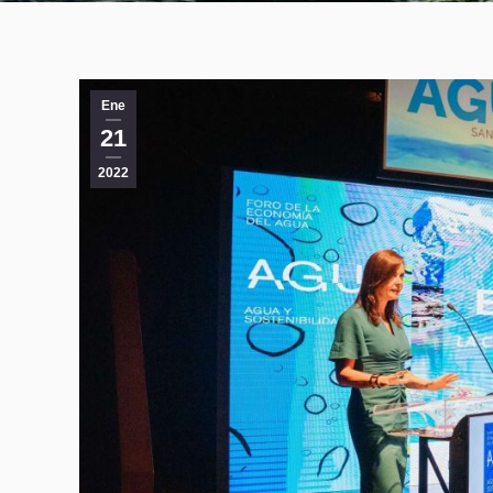
Ene
21
2022