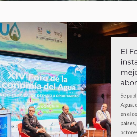
El F
inst
mejo
abor
Se publ
Agua, q
en el c
países,
actores