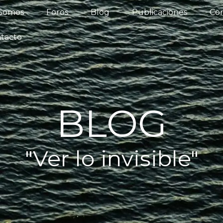
iénes Somos
Foros
Blog
Publicaciones
 Somos
Foros
Blog
Publicaciones
Con
os del Agua
Actualidad
Contacto
tacto
BLOG
"Ver lo invisible"