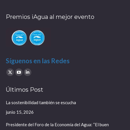
Premios iAgua al mejor evento
Síguenos en las Redes
Find us on:
X
YouTube
Linkedin
page
page
page
Últimos Post
opens
opens
opens
in
in
in
La sostenibilidad también se escucha
new
new
new
junio 15, 2026
window
window
window
Presidente del Foro de la Economía del Agua: “El buen