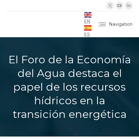
X
YouTu
Lin
page
page
pa
opens
opens
op
EN
Navigation
in
in
in
ES
new
new
ne
window
windo
wi
El Foro de la Economía
del Agua destaca el
papel de los recursos
hídricos en la
transición energética
You are here: