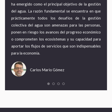
a agua
ha emergido como el principal objetivo de la gestión
econo
ematura
del agua. La razón fundamental se encuentra en que
estra
e mayor
prácticamente todos los desafíos de la gestión
desde
 acceso
colectiva del agua son amenazas para las personas,
territ
pero en
ponen en riesgo los avances del progreso económico
pasand
tancias
o comprometen los ecosistemas y su capacidad para
energí
pagando
aportar los flujos de servicios que son indispensables
adapta
para la economía.
empleo
Carlos Mario Gómez