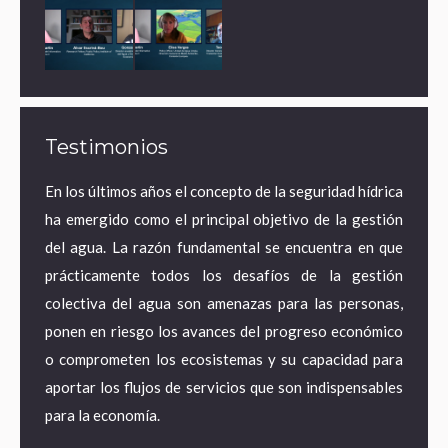
Testimonios
ares de
En los últimos años el concepto de la seguridad hídrica
¿Por 
a agua
ha emergido como el principal objetivo de la gestión
econo
ematura
del agua. La razón fundamental se encuentra en que
estra
e mayor
prácticamente todos los desafíos de la gestión
desde
 acceso
colectiva del agua son amenazas para las personas,
territ
pero en
ponen en riesgo los avances del progreso económico
pasand
tancias
o comprometen los ecosistemas y su capacidad para
energí
pagando
aportar los flujos de servicios que son indispensables
adapta
para la economía.
empleo