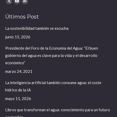
Find us on:
X
YouTube
Linkedin
page
page
page
Últimos Post
opens
opens
opens
in
in
in
La sostenibilidad también se escucha
new
new
new
junio 15, 2026
window
window
window
Presidente del Foro de la Economía del Agua: “El buen
gobierno del agua es clave para la vida y el desarrollo
económico”
marzo 24, 2021
La inteligencia artificial también consume agua: el coste
hídrico de la IA
mayo 11, 2026
Libros que transforman el agua: conocimiento para un futuro