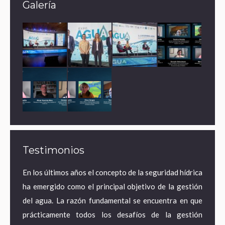
Galería
Testimonios
ares de
En los últimos años el concepto de la seguridad hídrica
¿Por 
a agua
ha emergido como el principal objetivo de la gestión
econo
ematura
del agua. La razón fundamental se encuentra en que
estra
e mayor
prácticamente todos los desafíos de la gestión
desde