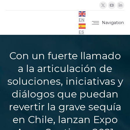
X
YouTu
Lin
page
page
pa
opens
opens
op
EN
Navigation
in
in
in
ES
new
new
ne
window
windo
wi
Con un fuerte llamado
a la articulación de
soluciones, iniciativas y
diálogos que puedan
revertir la grave sequía
en Chile, lanzan Expo