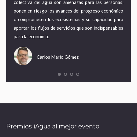
 acceso
colectiva del agua son amenazas para las personas,
territ
pero en
ponen en riesgo los avances del progreso económico
pasand
tancias
o comprometen los ecosistemas y su capacidad para
energí
pagando
aportar los flujos de servicios que son indispensables
adapta
para la economía.
empleo
Carlos Mario Gómez
Premios iAgua al mejor evento