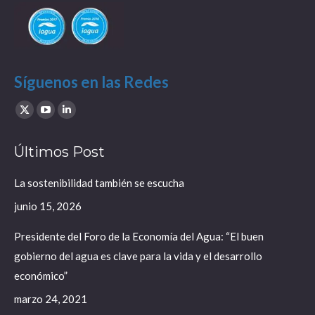
Síguenos en las Redes
Find us on:
X
YouTube
Linkedin
page
page
page
Últimos Post
opens
opens
opens
in
in
in
La sostenibilidad también se escucha
new
new
new
junio 15, 2026
window
window
window
Presidente del Foro de la Economía del Agua: “El buen
gobierno del agua es clave para la vida y el desarrollo
económico”
marzo 24, 2021