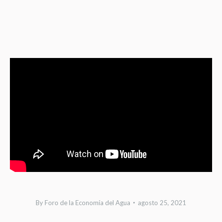
Lanzamiento
Expo Agua
Expo Agua
Expo Agua
Santiago
Santiago
Santiago
2021
2021
2021
By
Foro de la Economía del Agua
agosto 25, 2021