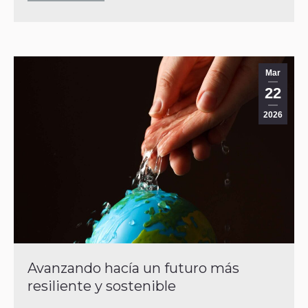
Mar
22
2026
Avanzando hacía un futuro más
resiliente y sostenible