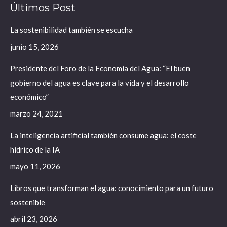
Últimos Post
opens
opens
opens
in
in
in
La sostenibilidad también se escucha
new
new
new
junio 15, 2026
window
window
window
Presidente del Foro de la Economía del Agua: “El buen
gobierno del agua es clave para la vida y el desarrollo
económico”
marzo 24, 2021
La inteligencia artificial también consume agua: el coste
hídrico de la IA
mayo 11, 2026
Libros que transforman el agua: conocimiento para un futuro
sostenible
abril 23, 2026