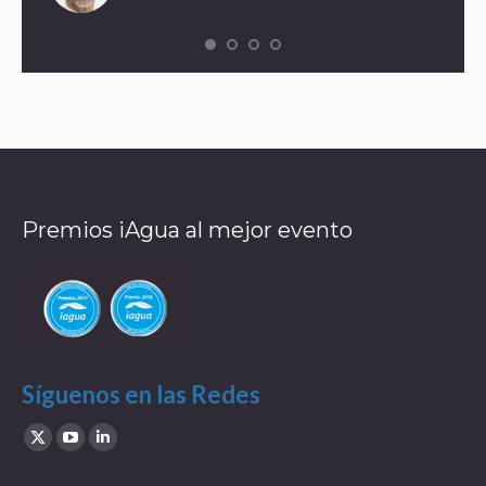
Premios iAgua al mejor evento
Síguenos en las Redes
Find us on:
X
YouTube
Linkedin
page
page
page