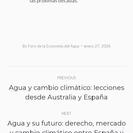
las próximas décadas.
By
Foro de la Economía del Agua
enero 27, 2026
Post
PREVIOUS
navigation
Agua y cambio climático: lecciones
Previous
desde Australia y España
post:
NEXT
Agua y su futuro: derecho, mercado
y cambio climático entre España y
Next