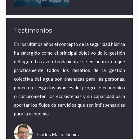
Testimonios
ares de
En los últimos años el concepto de la seguridad hídrica
¿Por 
a agua
ha emergido como el principal objetivo de la gestión
econo
ematura
del agua. La razón fundamental se encuentra en que
estra
e mayor
prácticamente todos los desafíos de la gestión
desde
 acceso
colectiva del agua son amenazas para las personas,
territ
pero en
ponen en riesgo los avances del progreso económico
pasand
tancias
o comprometen los ecosistemas y su capacidad para
energí
pagando
aportar los flujos de servicios que son indispensables
adapta
para la economía.
empleo
Carlos Mario Gómez