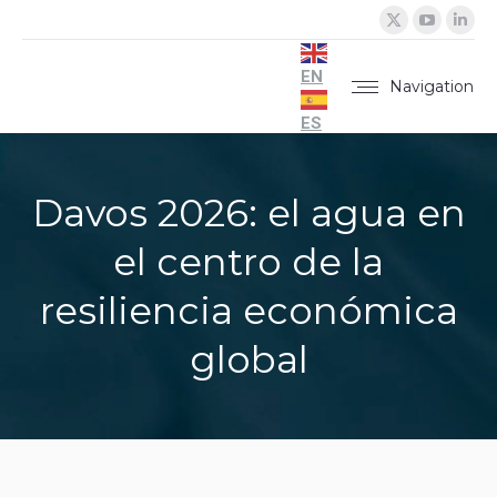
X
YouTu
Lin
page
page
pa
opens
opens
op
EN
Navigation
in
in
in
ES
new
new
ne
window
windo
wi
Davos 2026: el agua en
el centro de la
resiliencia económica
global
You are here: