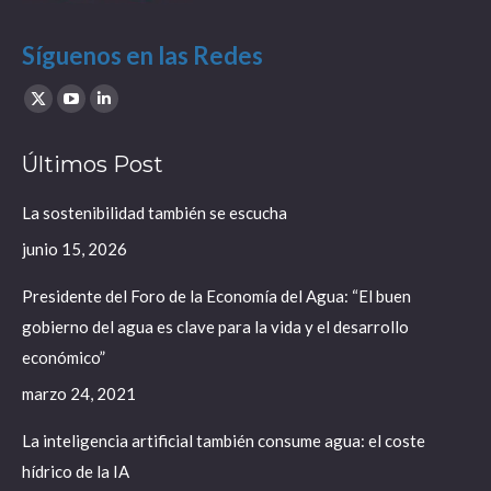
Síguenos en las Redes
Find us on:
X
YouTube
Linkedin
page
page
page
Últimos Post
opens
opens
opens
in
in
in
La sostenibilidad también se escucha
new
new
new
junio 15, 2026
window
window
window
Presidente del Foro de la Economía del Agua: “El buen
gobierno del agua es clave para la vida y el desarrollo
económico”
marzo 24, 2021
La inteligencia artificial también consume agua: el coste
hídrico de la IA