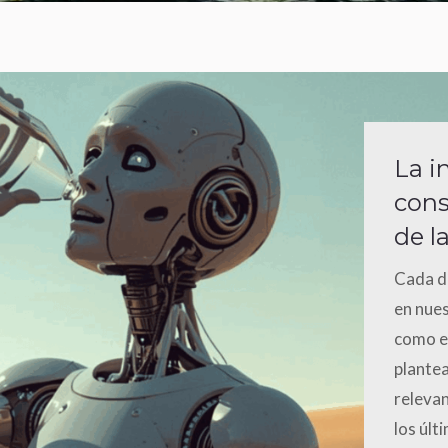
La i
cons
de la
Cada dí
en nues
como en
plantea
relevan
los últ