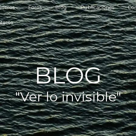
iénes Somos
Foros
Blog
Publicaciones
 Somos
Foros
Blog
Publicaciones
Con
os del Agua
Actualidad
Contacto
tacto
BLOG
"Ver lo invisible"