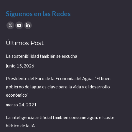
Síguenos en las Redes
Find us on:
X
YouTube
Linkedin
page
page
page
Últimos Post
opens
opens
opens
in
in
in
La sostenibilidad también se escucha
new
new
new
junio 15, 2026
window
window
window
Presidente del Foro de la Economía del Agua: “El buen
gobierno del agua es clave para la vida y el desarrollo
económico”
marzo 24, 2021
La inteligencia artificial también consume agua: el coste
hídrico de la IA