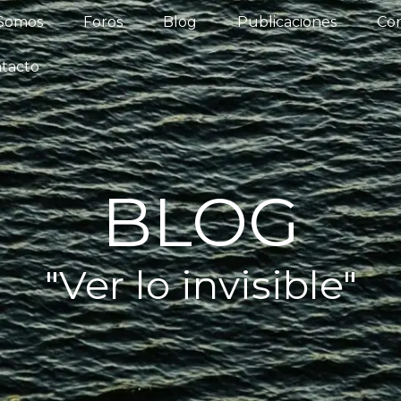
iénes Somos
Foros
Blog
Publicaciones
 Somos
Foros
Blog
Publicaciones
Con
os del Agua
Actualidad
Contacto
tacto
BLOG
"Ver lo invisible"