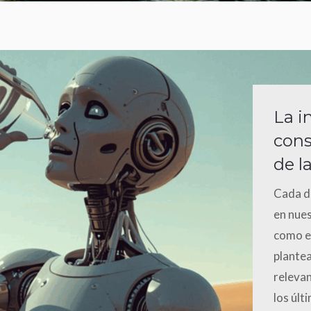
La i
cons
de la
Cada dí
en nues
como en
plantea
relevan
los últ