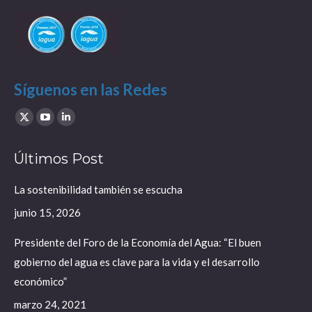
Síguenos en las Redes
Find us on:
X
YouTube
Linkedin
page
page
page
Últimos Post
opens
opens
opens
in
in
in
La sostenibilidad también se escucha
new
new
new
junio 15, 2026
window
window
window
Presidente del Foro de la Economía del Agua: “El buen
gobierno del agua es clave para la vida y el desarrollo
económico”
marzo 24, 2021