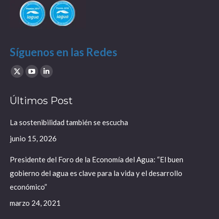
Síguenos en las Redes
Find us on:
X
YouTube
Linkedin
page
page
page
Últimos Post
opens
opens
opens
in
in
in
La sostenibilidad también se escucha
new
new
new
junio 15, 2026
window
window
window
Presidente del Foro de la Economía del Agua: “El buen
gobierno del agua es clave para la vida y el desarrollo
económico”
marzo 24, 2021