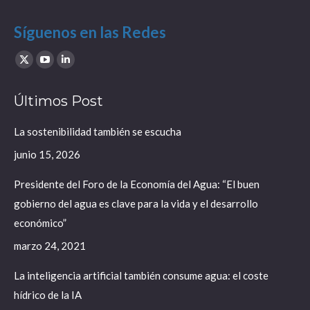
Síguenos en las Redes
Find us on:
X
YouTube
Linkedin
page
page
page
Últimos Post
opens
opens
opens
in
in
in
La sostenibilidad también se escucha
new
new
new
junio 15, 2026
window
window
window
Presidente del Foro de la Economía del Agua: “El buen
gobierno del agua es clave para la vida y el desarrollo
económico”
marzo 24, 2021
La inteligencia artificial también consume agua: el coste
hídrico de la IA