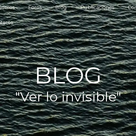
iénes Somos
Foros
Blog
Publicaciones
 Somos
Foros
Blog
Publicaciones
Con
os del Agua
Actualidad
Contacto
tacto
BLOG
"Ver lo invisible"