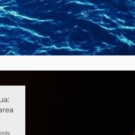
ua:
tarea
iende