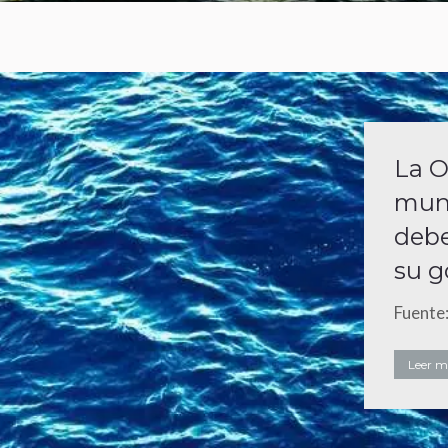
La O
mund
debe
su 
Fuente
Leer má