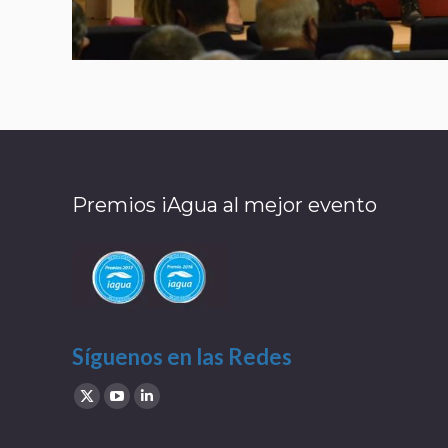
Premios iAgua al mejor evento
Síguenos en las Redes
Find us on:
X
YouTube
Linkedin
page
page
page