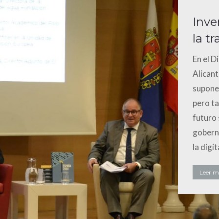
Inve
la t
En el D
Alicant
supone 
pero t
futuro 
goberna
la digi
Leer má