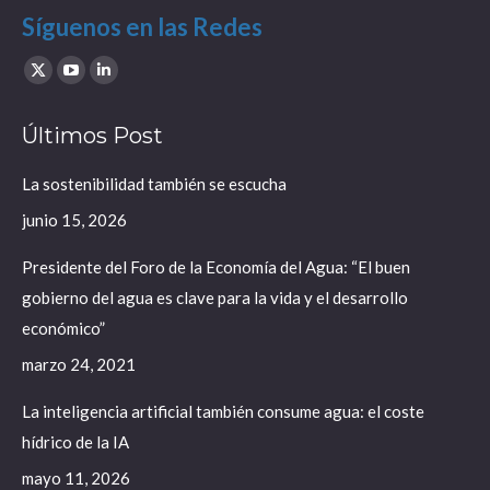
Síguenos en las Redes
Find us on:
X
YouTube
Linkedin
page
page
page
Últimos Post
opens
opens
opens
in
in
in
La sostenibilidad también se escucha
new
new
new
junio 15, 2026
window
window
window
Presidente del Foro de la Economía del Agua: “El buen
gobierno del agua es clave para la vida y el desarrollo
económico”
marzo 24, 2021
La inteligencia artificial también consume agua: el coste
hídrico de la IA
mayo 11, 2026