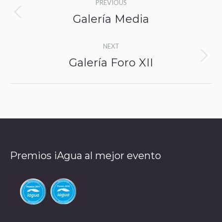
PREVIOUS
navigation
Galería Media
Previous
album:
NEXT
Galería Foro XII
Next
album:
Premios iAgua al mejor evento