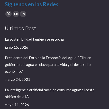
Síguenos en las Redes
Find us on:
X
YouTube
Linkedin
page
page
page
Últimos Post
opens
opens
opens
in
in
in
La sostenibilidad también se escucha
new
new
new
junio 15, 2026
window
window
window
Presidente del Foro de la Economía del Agua: “El buen
gobierno del agua es clave para la vida y el desarrollo
económico”
marzo 24, 2021
La inteligencia artificial también consume agua: el coste
hídrico de la IA
mayo 11, 2026