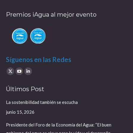
Premios iAgua al mejor evento
Síguenos en las Redes
Find us on:
X
YouTube
Linkedin
page
page
page
Últimos Post
opens
opens
opens
in
in
in
La sostenibilidad también se escucha
new
new
new
junio 15, 2026
window
window
window
Presidente del Foro de la Economía del Agua: “El buen