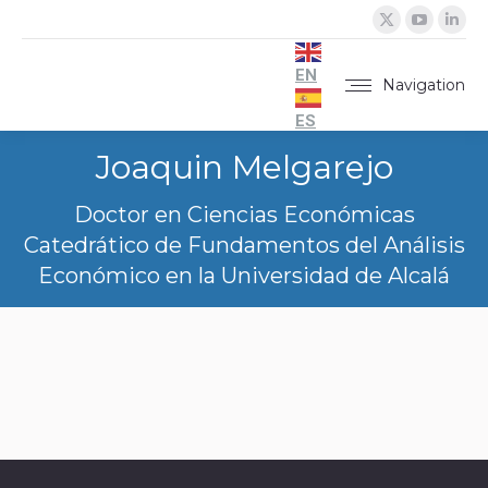
X
YouTu
Lin
page
page
pa
opens
opens
op
EN
Navigation
in
in
in
ES
new
new
ne
Joaquin Melgarejo
window
windo
wi
Doctor en Ciencias Económicas
Catedrático de Fundamentos del Análisis
Económico en la Universidad de Alcalá