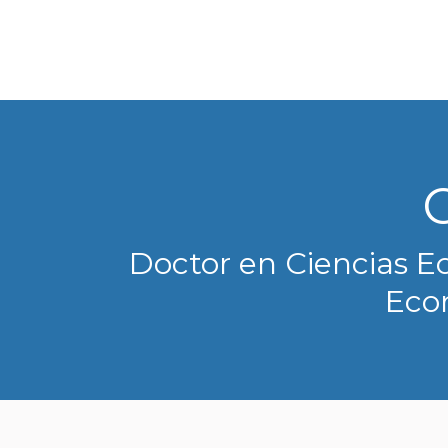
Inicio
Qu
Inicio
Quiénes
Conversatori
Actualidad
Con
Doctor en Ciencias E
Econ