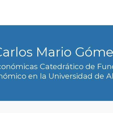
iénes Somos
Foros
Blog
Publicaciones
 Somos
Foros
Blog
Publicaciones
Con
os del Agua
Actualidad
Contacto
tacto
Carlos Mario Góme
conómicas Catedrático de Fun
ómico en la Universidad de A