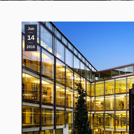
Jun
14
2016