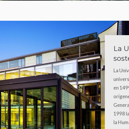
La U
sost
La Univ
univer
en 1499
orígen
Genera
1998 la
la Huma