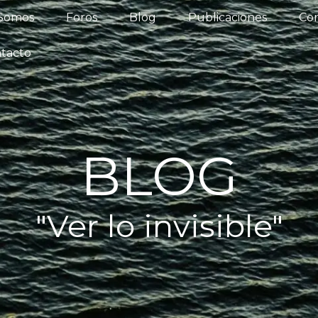
iénes Somos
Foros
Blog
Publicaciones
 Somos
Foros
Blog
Publicaciones
Con
os del Agua
Actualidad
Contacto
tacto
BLOG
"Ver lo invisible"